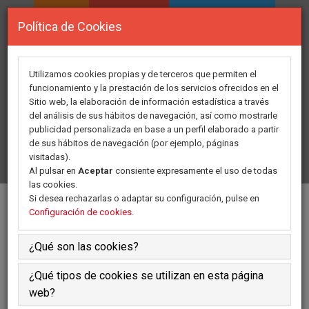
INICIO
ASOCIACION
ÁREA PERSONAL
Política de Cookies
DIRECTORIO DE
FORMACION
RECURSOS
Utilizamos cookies propias y de terceros que permiten el
funcionamiento y la prestación de los servicios ofrecidos en el
Sitio web, la elaboración de información estadística a través
GRUPOS DE TRABAJO
ACTIVIDADES
del análisis de sus hábitos de navegación, así como mostrarle
publicidad personalizada en base a un perfil elaborado a partir
de sus hábitos de navegación (por ejemplo, páginas
COMUNICADOS
HAZTE SOCIO
CONTACTO
visitadas).
Al pulsar en
Aceptar
consiente expresamente el uso de todas
las cookies.
Si desea rechazarlas o adaptar su configuración, pulse en
Díptico
Configuración de cookies
.
¿Qué son las cookies?
¿Qué tipos de cookies se utilizan en esta página
web?