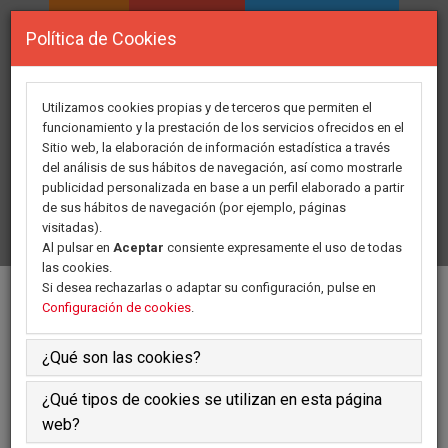
INICIO
ASOCIACION
ÁREA PERSONAL
Política de Cookies
DIRECTORIO DE
FORMACION
RECURSOS
Utilizamos cookies propias y de terceros que permiten el
funcionamiento y la prestación de los servicios ofrecidos en el
Sitio web, la elaboración de información estadística a través
GRUPOS DE TRABAJO
ACTIVIDADES
del análisis de sus hábitos de navegación, así como mostrarle
publicidad personalizada en base a un perfil elaborado a partir
de sus hábitos de navegación (por ejemplo, páginas
COMUNICADOS
HAZTE SOCIO
CONTACTO
visitadas).
Al pulsar en
Aceptar
consiente expresamente el uso de todas
las cookies.
Si desea rechazarlas o adaptar su configuración, pulse en
ACTIVIDADES
Configuración de cookies
.
¿Qué son las cookies?
INFORMACIÓN
¿Qué tipos de cookies se utilizan en esta página
Jornadas y Congresos
web?