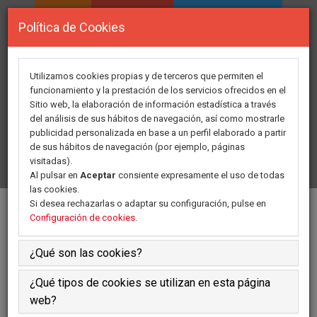
INICIO
ASOCIACION
ÁREA PERSONAL
Política de Cookies
DIRECTORIO DE
FORMACION
RECURSOS
Utilizamos cookies propias y de terceros que permiten el
funcionamiento y la prestación de los servicios ofrecidos en el
Sitio web, la elaboración de información estadística a través
GRUPOS DE TRABAJO
ACTIVIDADES
del análisis de sus hábitos de navegación, así como mostrarle
publicidad personalizada en base a un perfil elaborado a partir
de sus hábitos de navegación (por ejemplo, páginas
COMUNICADOS
HAZTE SOCIO
CONTACTO
visitadas).
Al pulsar en
Aceptar
consiente expresamente el uso de todas
las cookies.
Si desea rechazarlas o adaptar su configuración, pulse en
Día mundial de cuidados paliativos
Configuración de cookies
.
¿Qué son las cookies?
¿Qué tipos de cookies se utilizan en esta página
web?