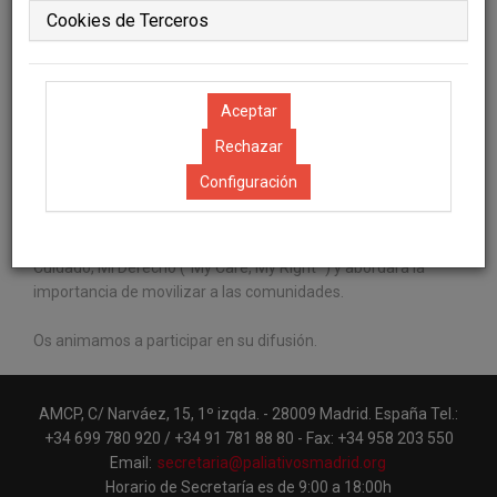
Cookies de Terceros
Queridos compañeros:
Este año el día mundial de los cuidados paliativos será el 12
de octubre. Desde la AMCP daremos visibilidad tanto en la
Configuración
web como en las redes sociales.
El lema de la Worldwide Hospice Palliative Care Alliance es “Mi
Cuidado, Mi Derecho (”My Care, My Right “) y abordará la
importancia de movilizar a las comunidades.
Os animamos a participar en su difusión.
AMCP, C/ Narváez, 15, 1º izqda. - 28009 Madrid. España Tel.:
+34 699 780 920 / +34 91 781 88 80 - Fax: +34 958 203 550
Email:
secretaria@paliativosmadrid.org
Horario de Secretaría es de 9:00 a 18:00h